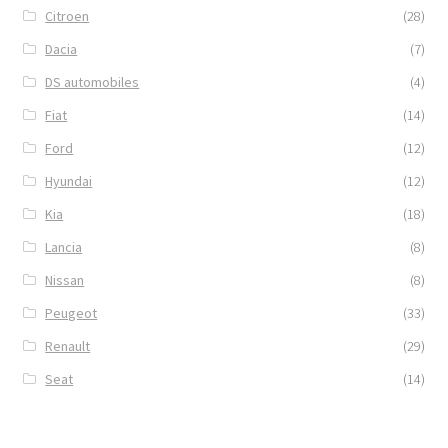
Citroen
(28)
Dacia
(7)
DS automobiles
(4)
Fiat
(14)
Ford
(12)
Hyundai
(12)
Kia
(18)
Lancia
(8)
Nissan
(8)
Peugeot
(33)
Renault
(29)
Seat
(14)