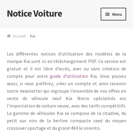
Notice Voiture
Aller
Aller
Menu
à
au
la
contenu
Nos notices d’utilisation voiture au format PDF
navigation
Accueil
Kia
Mon compte
Les différentes notices d’utilisation des modèles de la
Téléchargements
marque Kia sont ici en téléchargement PDF. Ce service est
gratuit et il est libre d’accès, avec ou sans création de
compte pour votre
guide d’utilisation
Kia. Vous pouvez
aussi, si vous préférez, créer un compte et ainsi recevoir
notre newsletter qui regroupe l’ensemble de nos offres en
vente de véhicule neuf Kia. Notre spécialités est
l’importation de voiture neuve, avec des tarifs compétitifs.
La gamme de véhicules Kia se compose de la citadine, du
petit suv niro de la berline compacte ceed du moyen
crossover sportage et du grand 4X4 le sorento.