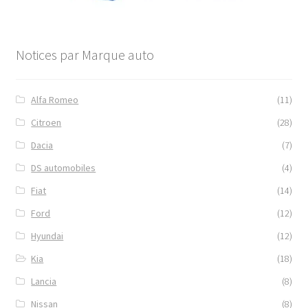
Notices par Marque auto
Alfa Romeo
(11)
Citroen
(28)
Dacia
(7)
DS automobiles
(4)
Fiat
(14)
Ford
(12)
Hyundai
(12)
Kia
(18)
Lancia
(8)
Nissan
(8)