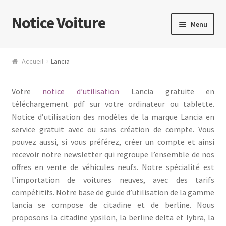
Notice Voiture
Aller
Aller
Menu
à
au
la
contenu
Nos notices d’utilisation voiture au format PDF
navigation
Accueil
Lancia
Mon compte
Votre
notice d’utilisation
Lancia gratuite en
Téléchargements
téléchargement pdf sur votre ordinateur ou tablette.
Notice d’utilisation des modèles de la marque Lancia en
service gratuit avec ou sans création de compte. Vous
pouvez aussi, si vous préférez, créer un compte et ainsi
recevoir notre newsletter qui regroupe l’ensemble de nos
offres en vente de véhicules neufs. Notre spécialité est
l’importation de voitures neuves, avec des tarifs
compétitifs. Notre base de guide d’utilisation de la gamme
lancia se compose de citadine et de berline. Nous
proposons la citadine ypsilon, la berline delta et lybra, la