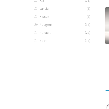
Kia
(18)
Lancia
(8)
Nissan
(8)
Peugeot
(33)
Renault
(29)
Seat
(14)