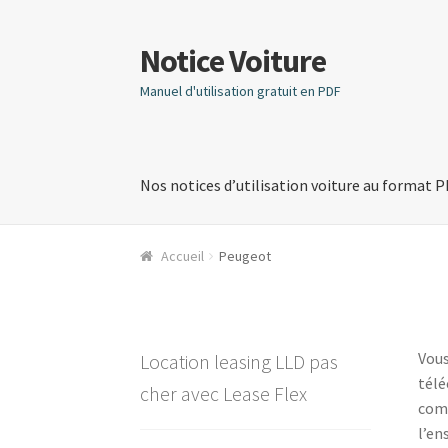
Notice Voiture
Aller
Aller
à
au
Manuel d'utilisation gratuit en PDF
la
contenu
navigation
Nos notices d’utilisation voiture au format 
Accueil
Peugeot
Vou
Location leasing LLD pas
télé
cher avec Lease Flex
comp
l’en