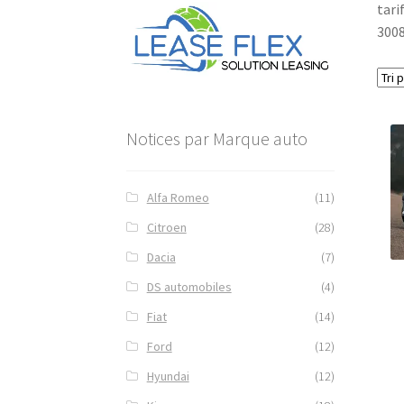
tari
3008
Notices par Marque auto
Alfa Romeo
(11)
Citroen
(28)
Dacia
(7)
DS automobiles
(4)
Fiat
(14)
Ford
(12)
Hyundai
(12)