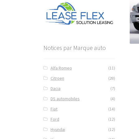
Notices par Marque auto
Alfa Romeo
(11)
Citroen
(28)
Dacia
(7)
DS automobiles
(4)
Fiat
(14)
Ford
(12)
Hyundai
(12)