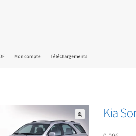
PDF
Mon compte
Téléchargements
Kia So
🔍
0,00
€