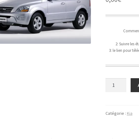
Comment t
2: Suivre les 
3: le lien pour té
quantité
de
Kia
Sorento
2009
Catégorie :
Kia