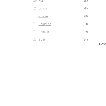
Kia
(18)
Lancia
(8)
Nissan
(8)
Peugeot
(33)
Renault
(29)
Seat
(14)
Desc