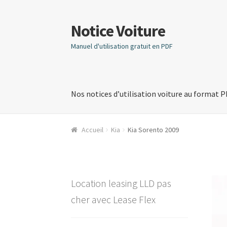
Notice Voiture
Aller
Aller
à
au
Manuel d'utilisation gratuit en PDF
la
contenu
navigation
Nos notices d’utilisation voiture au format 
Accueil
Kia
Kia Sorento 2009
Location leasing LLD pas
cher avec Lease Flex