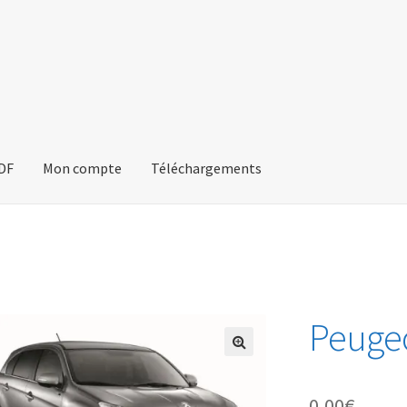
PDF
Mon compte
Téléchargements
Peuge
🔍
0,00
€