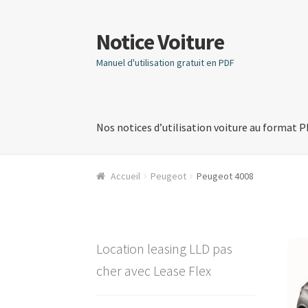
Notice Voiture
Aller
Aller
à
au
Manuel d'utilisation gratuit en PDF
la
contenu
navigation
Nos notices d’utilisation voiture au format 
Accueil
Peugeot
Peugeot 4008
Location leasing LLD pas
cher avec Lease Flex