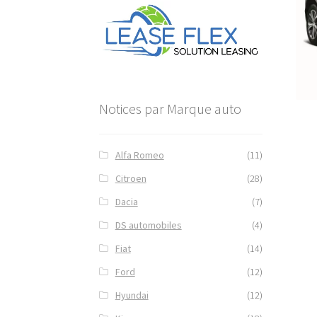
Notices par Marque auto
Alfa Romeo
(11)
Citroen
(28)
Dacia
(7)
DS automobiles
(4)
Fiat
(14)
Ford
(12)
Hyundai
(12)