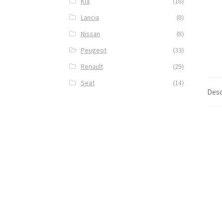
Kia
(18)
Lancia
(8)
Nissan
(8)
Peugeot
(33)
Renault
(29)
Seat
(14)
Desc