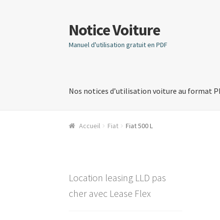
Notice Voiture
Aller
Aller
à
au
Manuel d'utilisation gratuit en PDF
la
contenu
navigation
Nos notices d’utilisation voiture au format 
Accueil
Fiat
Fiat 500 L
Location leasing LLD pas
cher avec Lease Flex