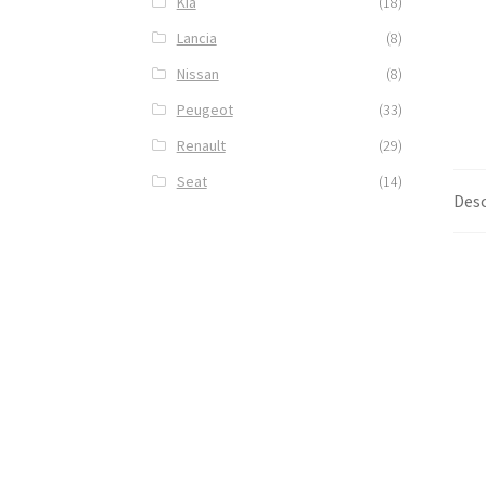
Kia
(18)
Lancia
(8)
Nissan
(8)
Peugeot
(33)
Renault
(29)
Seat
(14)
Desc