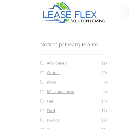
Notices par Marque auto
Alfa Romeo
(11)
Citroen
(28)
Dacia
(7)
DS automobiles
(4)
Fiat
(14)
Ford
(12)
Hyundai
(12)