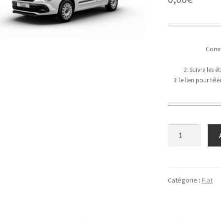
Comme
2: Suivre les 
3: le lien pour té
quantité
de
Fiat
500
L
Catégorie :
Fiat