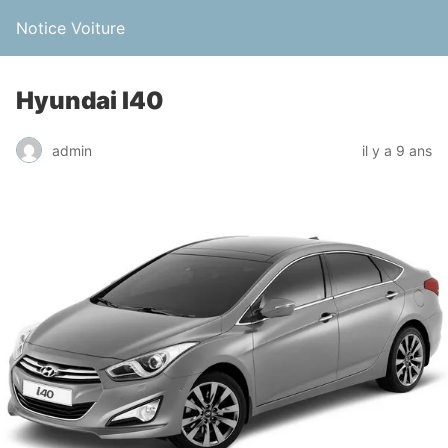
Notice Voiture
Hyundai I40
admin
il y a 9 ans