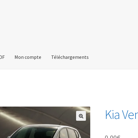
PDF
Mon compte
Téléchargements
Kia Ve
🔍
0,00
€