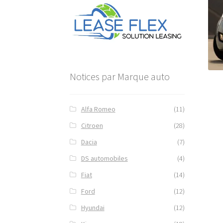
Notices par Marque auto
Alfa Romeo
(11)
Citroen
(28)
Dacia
(7)
DS automobiles
(4)
Fiat
(14)
Ford
(12)
Hyundai
(12)