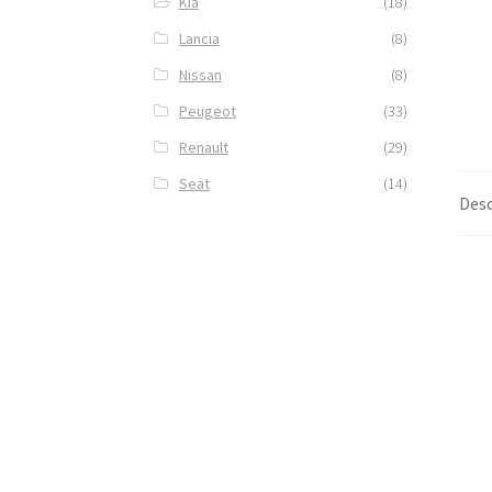
Kia
(18)
Lancia
(8)
Nissan
(8)
Peugeot
(33)
Renault
(29)
Seat
(14)
Desc