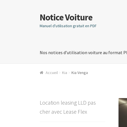
Notice Voiture
Aller
Aller
à
au
Manuel d'utilisation gratuit en PDF
la
contenu
navigation
Nos notices d’utilisation voiture au format 
Accueil
Kia
Kia Venga
Location leasing LLD pas
cher avec Lease Flex