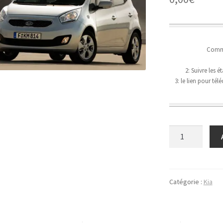
Comme
2: Suivre les 
3: le lien pour té
quantité
de
Kia
Venga
Catégorie :
Kia