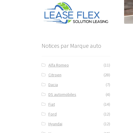
Notices par Marque auto
Alfa Romeo
(11)
Citroen
(28)
Dacia
(7)
DS automobiles
(4)
Fiat
(14)
Ford
(12)
Hyundai
(12)