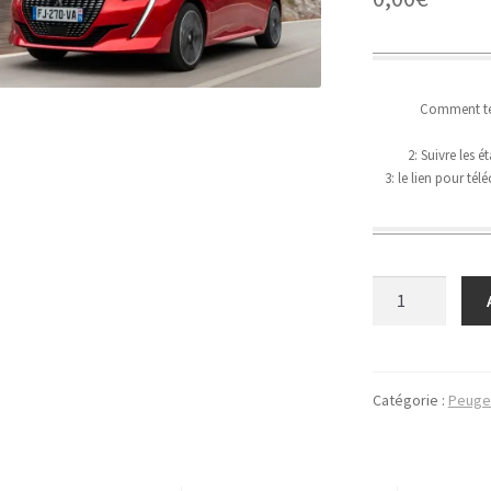
Comment tél
2: Suivre les 
3: le lien pour té
quantité
de
Peugeot
Nouvelle
208
Catégorie :
Peuge