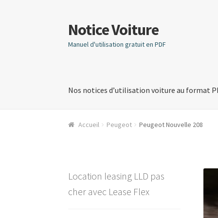
Notice Voiture
Aller
Aller
à
au
Manuel d'utilisation gratuit en PDF
la
contenu
navigation
Nos notices d’utilisation voiture au format 
Accueil
Peugeot
Peugeot Nouvelle 208
Location leasing LLD pas
cher avec Lease Flex