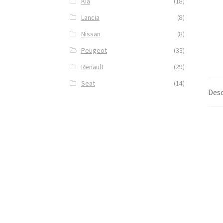
Kia
(18)
Lancia
(8)
Nissan
(8)
Peugeot
(33)
Renault
(29)
Seat
(14)
Desc