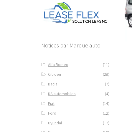
Notices par Marque auto
Alfa Romeo
(11)
Citroen
(28)
Dacia
(7)
DS automobiles
(4)
Fiat
(14)
Ford
(12)
Hyundai
(12)