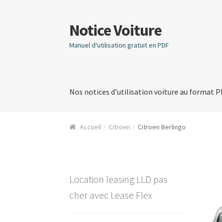
Notice Voiture
Aller
Aller
à
au
Manuel d'utilisation gratuit en PDF
la
contenu
navigation
Nos notices d’utilisation voiture au format 
Accueil
Citroen
Citroen Berlingo
Location leasing LLD pas
cher avec Lease Flex