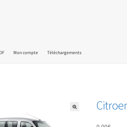
PDF
Mon compte
Téléchargements
Citroe
🔍
0,00
€