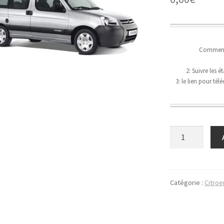
Comment t
2: Suivre les 
3: le lien pour té
quantité
de
Citroen
Berlingo
Catégorie :
Citroe