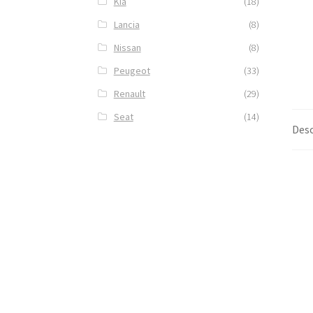
Kia
(18)
Lancia
(8)
Nissan
(8)
Peugeot
(33)
Renault
(29)
Seat
(14)
Desc