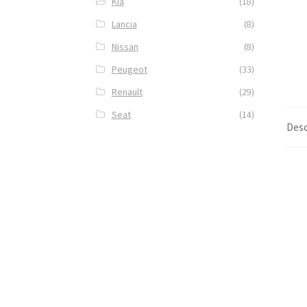
Kia
(18)
Lancia
(8)
Nissan
(8)
Peugeot
(33)
Renault
(29)
Seat
(14)
Desc