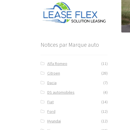
Notices par Marque auto
Alfa Romeo
(11)
Citroen
(28)
Dacia
(7)
DS automobiles
(4)
Fiat
(14)
Ford
(12)
Hyundai
(12)