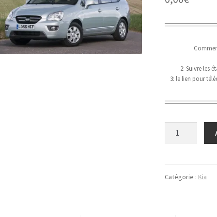
Comment 
2: Suivre les 
3: le lien pour té
quantité
de
Kia
Carens
2006
Catégorie :
Kia