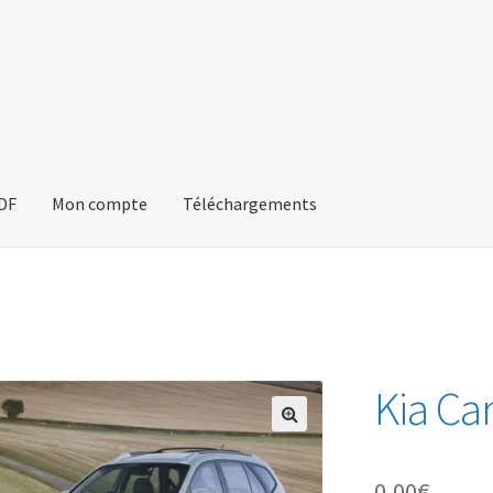
PDF
Mon compte
Téléchargements
Kia Ca
🔍
0,00
€