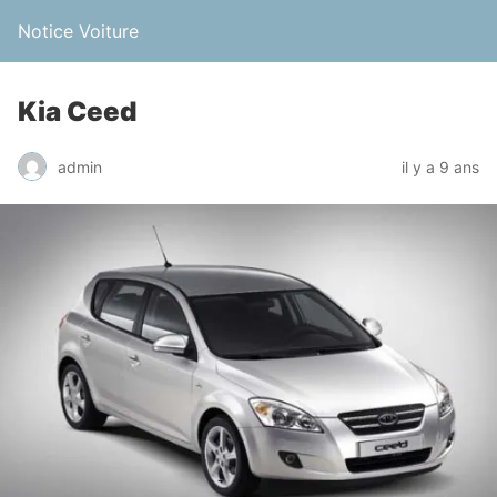
Notice Voiture
Kia Ceed
admin
il y a 9 ans