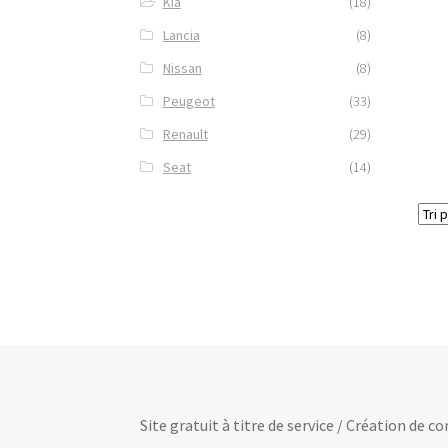
Kia
(18)
Lancia
(8)
Nissan
(8)
Peugeot
(33)
Renault
(29)
Seat
(14)
Site gratuit à titre de service / Création de