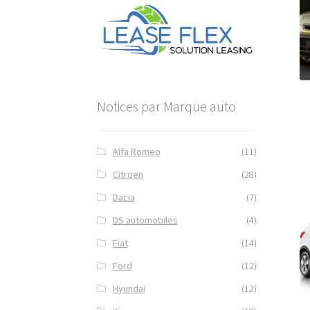
Notices par Marque auto
Alfa Romeo
(11)
Citroen
(28)
Dacia
(7)
DS automobiles
(4)
Fiat
(14)
Ford
(12)
Hyundai
(12)