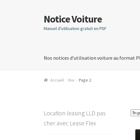
Notice Voiture
Aller
Aller
à
au
Manuel d'utilisation gratuit en PDF
la
contenu
navigation
Nos notices d’utilisation voiture au format 
Accueil
Kia
Page 2
Location leasing LLD pas
cher avec Lease Flex