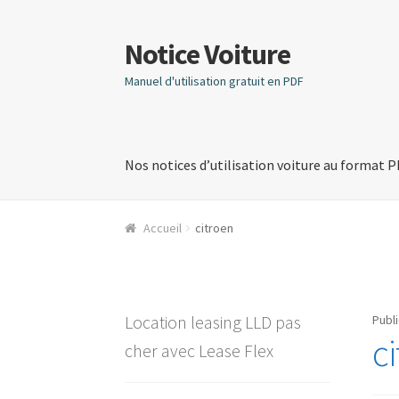
Notice Voiture
Aller
Aller
à
au
Manuel d'utilisation gratuit en PDF
la
contenu
navigation
Nos notices d’utilisation voiture au format 
Accueil
citroen
Location leasing LLD pas
Publi
c
cher avec Lease Flex