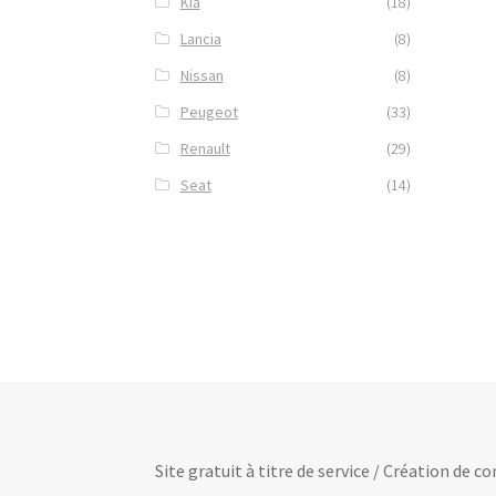
Kia
(18)
Lancia
(8)
Nissan
(8)
Peugeot
(33)
Renault
(29)
Seat
(14)
Site gratuit à titre de service / Création de