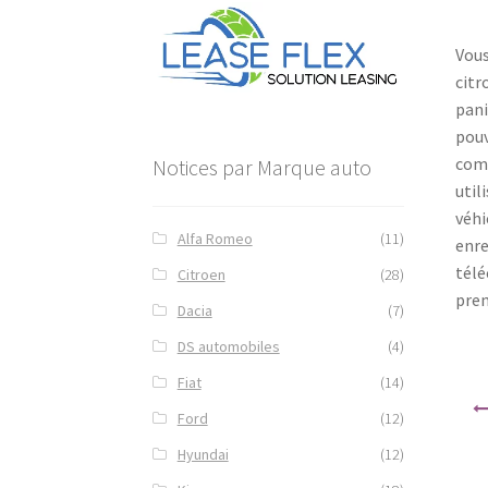
Vous
citr
pani
pouv
comp
Notices par Marque auto
util
véhi
Alfa Romeo
(11)
enre
télé
Citroen
(28)
prem
Dacia
(7)
DS automobiles
(4)
Fiat
(14)
Navi
Ford
(12)
de
l’art
Hyundai
(12)